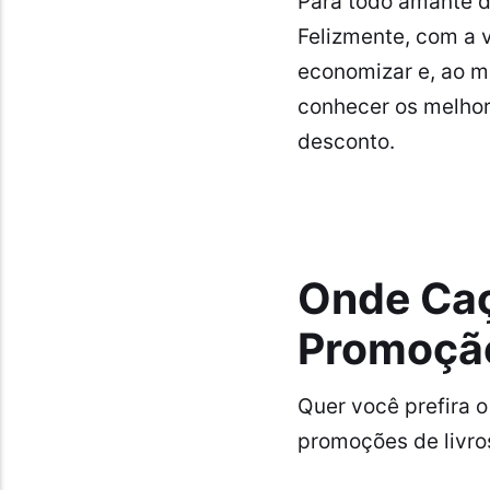
Para todo amante da
Felizmente, com a 
economizar e, ao m
conhecer os melhor
desconto.
Onde Caç
Promoçã
Quer você prefira o
promoções de livros