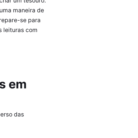
har um tesouro.
á uma maneira de
repare-se para
s leituras com
os em
verso das