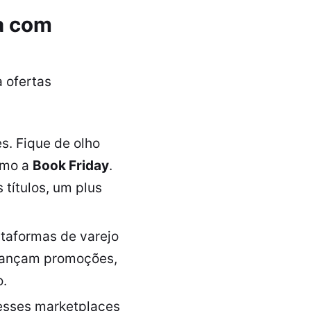
a com
a ofertas
. Fique de olho
como a
Book Friday
.
 títulos, um plus
taformas de varejo
lançam promoções,
.
esses marketplaces