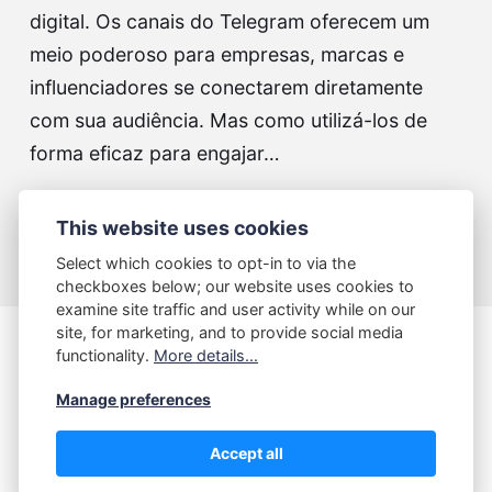
digital. Os canais do Telegram oferecem um
meio poderoso para empresas, marcas e
influenciadores se conectarem diretamente
com sua audiência. Mas como utilizá-los de
forma eficaz para engajar…
Continue lendo...
This website uses cookies
Select which cookies to opt-in to via the
checkboxes below; our website uses cookies to
examine site traffic and user activity while on our
site, for marketing, and to provide social media
functionality.
More details...
Contato
Política de Privacidade
Sobre
Manage preferences
Termos de Uso
Accept all
@2026