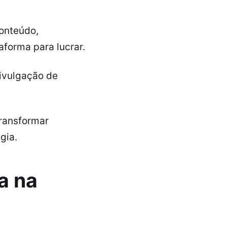
conteúdo,
forma para lucrar.
divulgação de
ransformar
gia.
a na