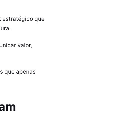
k estratégico que
tura.
nicar valor,
is que apenas
ram