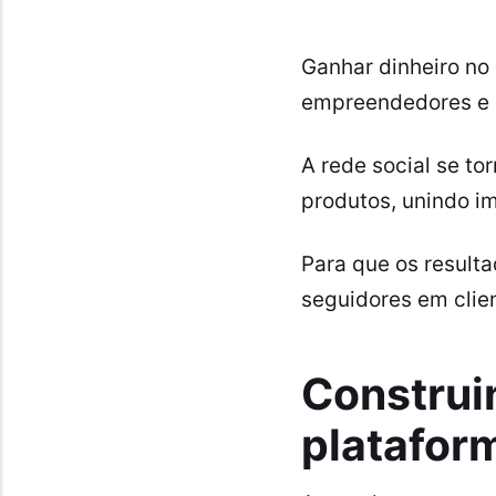
Ganhar dinheiro no
empreendedores e m
A rede social se to
produtos, unindo i
Para que os result
seguidores em clie
Construi
platafor